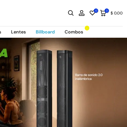
0
0
$ 0.00
.
s
Lentes
Billboard
Combos