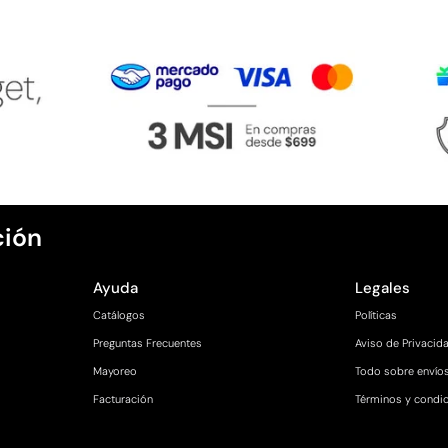
ción
Ayuda
Legales
Catálogos
Políticas
Preguntas Frecuentes
Aviso de Privacid
Mayoreo
Todo sobre envío
Facturación
Términos y condi