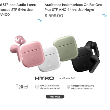
l STF con Audio Lennz
Audifonos Inalambricos On Ear One
A
lasses STF 5Hrs Uso
Plus STF ANC 44hrs Uso Negro
P
UV400
$ 599.00