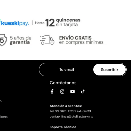
Suscribir
Contáctanos
ad
Atención a clientes:
s
Tel.
33 3615 0392 ext-6409
ventaenlinea@stuffactory.mx
ciones
Soporte Técnico