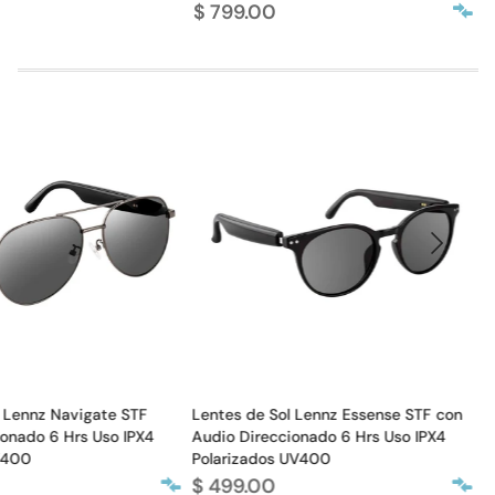
$ 799.00
o
l Lennz Navigate STF
Lentes de Sol Lennz Essense STF con
A
ionado 6 Hrs Uso IPX4
Audio Direccionado 6 Hrs Uso IPX4
G
V400
Polarizados UV400
L
$ 499.00
$