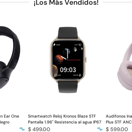
¡Los Más Vendidos!
On Ear One
Smartwatch Reloj Kronos Blaze STF
Audifonos In
Negro
Pantalla 1.96" Resistencia al agua IP67
Plus STF ANC
$ 499.00
$ 599.00